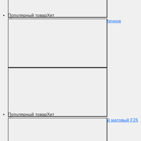
Популярный товар
Хит
Упор D51 античное
серебро F45
Цвет
Античное серебро
Материал
Латунь
Популярный товар
Хит
Упор D51 белый матовый F26
Цвет
Белый матовый
Материал
Латунь