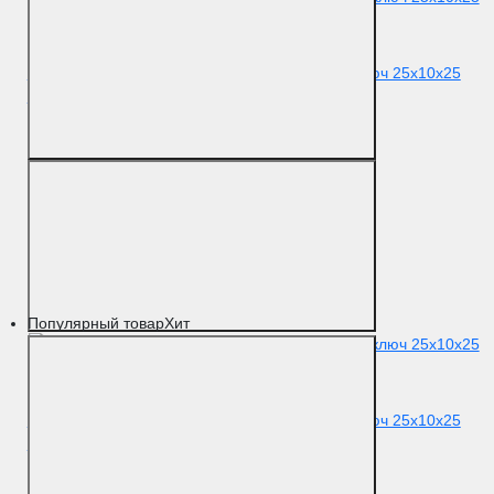
Цилиндровый механизм Extreza AS-60 ключ-ключ 25x10x25
(30/30) матовая бронза F03
Цвет
Матовая бронза
Материал
Латунь
Популярный товар
Хит
Цилиндровый механизм Extreza AS-60 ключ-ключ 25x10x25
(30/30) матовая латунь F02
Цвет
Матовая латунь
Материал
Латунь