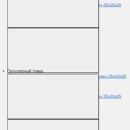
Цилиндровый механизм Extreza AS-60 ключ-ключ 25x10x25
(30/30) античная бронза F23
Цвет
Античная бронза
Материал
Латунь
Популярный товар
Цилиндровый механизм Extreza AS-60 ключ-ключ 25x10x25
(30/30) античное серебро F45
Цвет
Античное серебро
Материал
Латунь