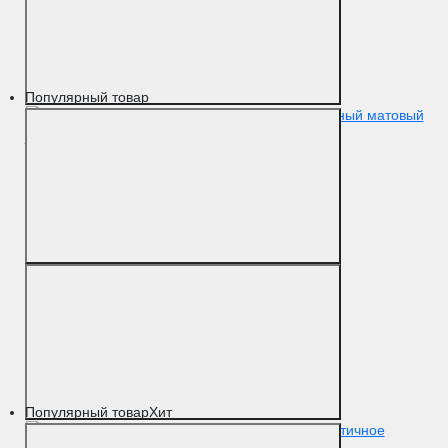
Популярный товар
Упор D51 черный матовый
F22
Цвет
Черный матовый
Материал
Латунь
Популярный товар
Хит
Упор D61 античное