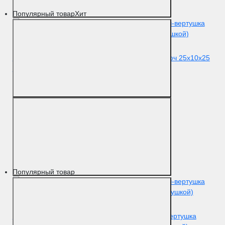
Популярный товар
Хит
Цилиндровый механизм Extreza AS-60 ключ-ключ 25x10x25
(30/30) полированная латунь F01
Цвет
Полированная латунь
Материал
Латунь
Популярный товар
Цилиндровый механизм Extreza AS-60С ключ-вертушка