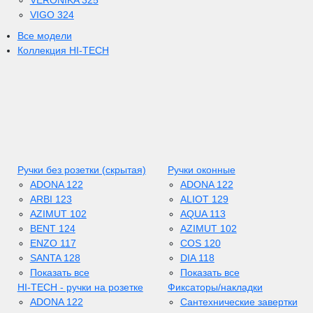
VERONIKA 325
VIGO 324
Все модели
Коллекция HI-TECH
Ручки без розетки (скрытая)
Ручки оконные
ADONA 122
ADONA 122
ARBI 123
ALIOT 129
AZIMUT 102
AQUA 113
BENT 124
AZIMUT 102
ENZO 117
COS 120
SANTA 128
DIA 118
Показать все
Показать все
HI-TECH - ручки на розетке
Фиксаторы/накладки
ADONA 122
Сантехнические завертки