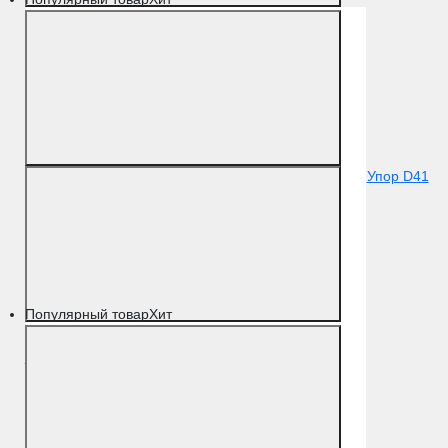
Упор D41
Популярный товар
Хит
полированный хром F04
Цвет
Полированный хром
Материал
Латунь