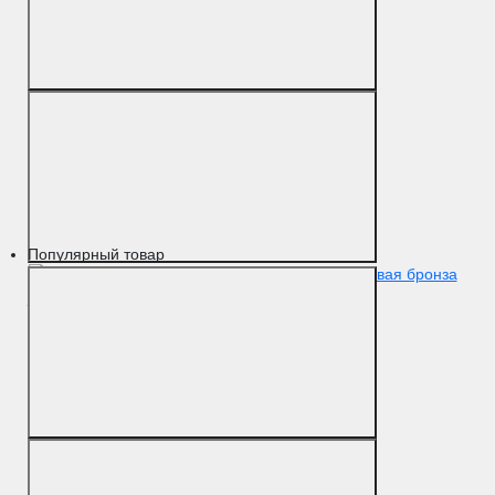
Популярный товар
Упор D51 матовая бронза
F03
Цвет
Матовая бронза
Материал
Латунь