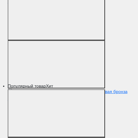
серебро F45
Цвет
Античное серебро
Материал
Латунь
Популярный товар
Хит
Упор D61 матовая бронза
F03
Цвет
Матовая бронза
Материал
Латунь