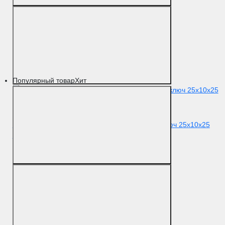
Популярный товар
Хит
Цилиндровый механизм Extreza AS-60 ключ-ключ 25x10x25
(30/30) матовый хром F05
Цвет
Матовый хром
Материал
Латунь