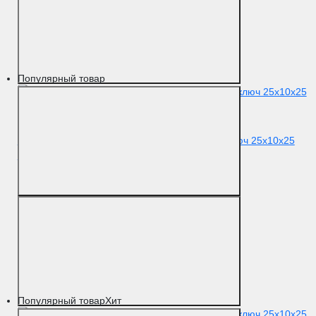
Популярный товар
Цилиндровый механизм Extreza AS-60 ключ-ключ 25x10x25
(30/30) белый матовый F26
Цвет
Белый матовый
Материал
Латунь
Популярный товар
Хит