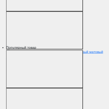
Популярный товар
Упор D61 черный матовый
F22
Цвет
Черный матовый
Материал
Латунь