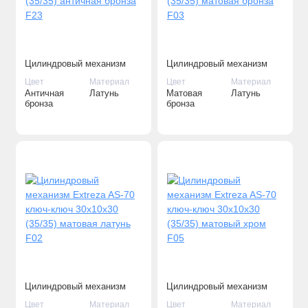
Цилиндровый механизм
Цилиндровый механизм
Extreza AS-70 ключ-ключ
Extreza AS-70 ключ-ключ
Цвет
Материал
Цвет
Материал
30x10x30 (35/35) античная
30x10x30 (35/35) матовая
Античная
Латунь
Матовая
Латунь
бронза F23
бронза F03
бронза
бронза
Цилиндровый механизм
Цилиндровый механизм
Extreza AS-70 ключ-ключ
Extreza AS-70 ключ-ключ
Цвет
Материал
Цвет
Материал