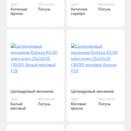
Extreza AS-60 ключ-ключ
Extreza AS-60 ключ-ключ
Цвет
Материал
Цвет
Материал
25x10x25 (30/30) античная
25x10x25 (30/30) античное
Античная
Латунь
Античное
Латунь
бронза F23
серебро F45
бронза
серебро
Цилиндровый механизм
Цилиндровый механизм
Extreza AS-60 ключ-ключ
Extreza AS-60 ключ-ключ
Цвет
Материал
Цвет
Материал
25x10x25 (30/30) белый
25x10x25 (30/30) матовая
Белый
Латунь
Матовая
Латунь
матовый F26
бронза F03
матовый
бронза