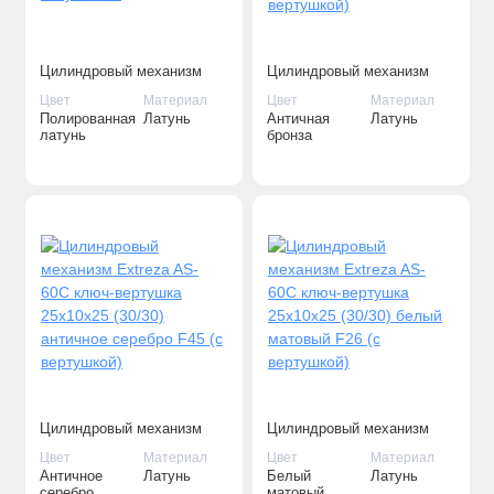
Цилиндровый механизм
Цилиндровый механизм
Extreza AS-60 ключ-ключ
Extreza AS-60С ключ-
Цвет
Материал
Цвет
Материал
25x10x25 (30/30)
вертушка 25x10x25 (30/30)
Полированная
Латунь
Античная
Латунь
полированная латунь F01
античная бронза F23 (с
латунь
бронза
вертушкой)
Цилиндровый механизм
Цилиндровый механизм
Extreza AS-60С ключ-
Extreza AS-60С ключ-
Цвет
Материал
Цвет
Материал
вертушка 25x10x25 (30/30)
вертушка 25x10x25 (30/30)
Античное
Латунь
Белый
Латунь
античное серебро F45 (с
белый матовый F26 (с
серебро
матовый