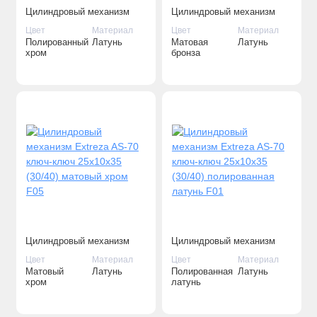
Цилиндровый механизм
Цилиндровый механизм
Extreza AS-60С ключ-
Extreza AS-70 ключ-ключ
Цвет
Материал
Цвет
Материал
вертушка 25x10x25 (30/30)
25x10x35 (30/40) матовая
Полированный
Латунь
Матовая
Латунь
полированный хром F04 (с
бронза F03
хром
бронза
вертушкой)
Цилиндровый механизм
Цилиндровый механизм
Extreza AS-70 ключ-ключ
Extreza AS-70 ключ-ключ
Цвет
Материал
Цвет
Материал
25x10x35 (30/40) матовый
25x10x35 (30/40)
Матовый
Латунь
Полированная
Латунь
хром F05
полированная латунь F01
хром
латунь