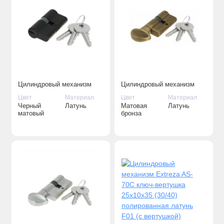
Цилиндровый механизм
Цилиндровый механизм
Extreza AS-70 ключ-ключ
Extreza AS-70С ключ-
Цвет
Материал
Цвет
Материал
30x10x30 (35/35) черный
вертушка 25x10x35 (30/40)
Черный
Латунь
Матовая
Латунь
матовый F22
матовая бронза F03 (с
матовый
бронза
вертушкой)